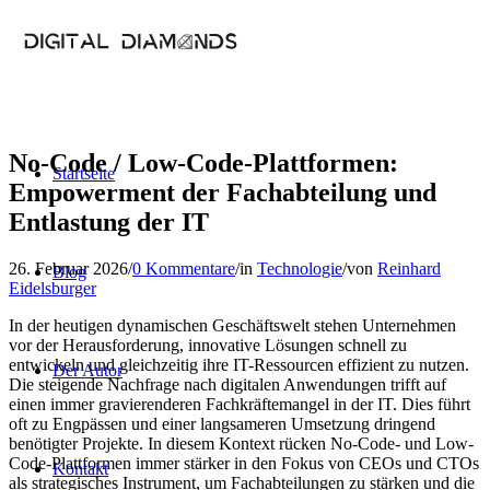
No-Code / Low-Code-Plattformen:
Startseite
Empowerment der Fachabteilung und
Entlastung der IT
26. Februar 2026
/
0 Kommentare
/
in
Technologie
/
von
Reinhard
Blog
Eidelsburger
In der heutigen dynamischen Geschäftswelt stehen Unternehmen
vor der Herausforderung, innovative Lösungen schnell zu
entwickeln und gleichzeitig ihre IT-Ressourcen effizient zu nutzen.
Der Autor
Die steigende Nachfrage nach digitalen Anwendungen trifft auf
einen immer gravierenderen Fachkräftemangel in der IT. Dies führt
oft zu Engpässen und einer langsameren Umsetzung dringend
benötigter Projekte. In diesem Kontext rücken No-Code- und Low-
Code-Plattformen immer stärker in den Fokus von CEOs und CTOs
Kontakt
als strategisches Instrument, um Fachabteilungen zu stärken und die