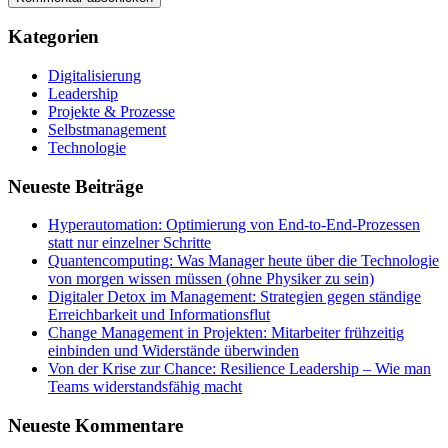
Kategorien
Digitalisierung
Leadership
Projekte & Prozesse
Selbstmanagement
Technologie
Neueste Beiträge
Hyperautomation: Optimierung von End-to-End-Prozessen
statt nur einzelner Schritte
Quantencomputing: Was Manager heute über die Technologie
von morgen wissen müssen (ohne Physiker zu sein)
Digitaler Detox im Management: Strategien gegen ständige
Erreichbarkeit und Informationsflut
Change Management in Projekten: Mitarbeiter frühzeitig
einbinden und Widerstände überwinden
Von der Krise zur Chance: Resilience Leadership – Wie man
Teams widerstandsfähig macht
Neueste Kommentare