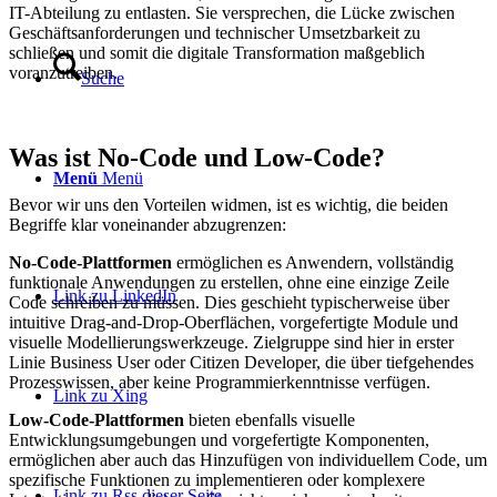
IT-Abteilung zu entlasten. Sie versprechen, die Lücke zwischen
Geschäftsanforderungen und technischer Umsetzbarkeit zu
schließen und somit die digitale Transformation maßgeblich
voranzutreiben.
Suche
Was ist No-Code und Low-Code?
Menü
Menü
Bevor wir uns den Vorteilen widmen, ist es wichtig, die beiden
Begriffe klar voneinander abzugrenzen:
No-Code-Plattformen
ermöglichen es Anwendern, vollständig
funktionale Anwendungen zu erstellen, ohne eine einzige Zeile
Link zu LinkedIn
Code schreiben zu müssen. Dies geschieht typischerweise über
intuitive Drag-and-Drop-Oberflächen, vorgefertigte Module und
visuelle Modellierungswerkzeuge. Zielgruppe sind hier in erster
Linie Business User oder Citizen Developer, die über tiefgehendes
Prozesswissen, aber keine Programmierkenntnisse verfügen.
Link zu Xing
Low-Code-Plattformen
bieten ebenfalls visuelle
Entwicklungsumgebungen und vorgefertigte Komponenten,
ermöglichen aber auch das Hinzufügen von individuellem Code, um
spezifische Funktionen zu implementieren oder komplexere
Link zu Rss dieser Seite