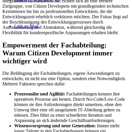
Integrationen zu realisieren. Sie richten sich an eine breitere
Zielgruppe, von Citizen Developern mit grundlegenden technischen
Kenntnissen bis hin zu professionellen Entwicklern, die die
Entwicklungszeit erheblich verkürzen möchten. Der Fokus liegt auf
der Beschleunigung des Entwicklungsprozesses durch
Link zu Mail
Automatisierung und Abstraktion, während gleichzeitig die
Flexibilität für kundenspezifische Anpassungen erhalten bleibt.
Empowerment der Fachabteilung:
Warum Citizen Development immer
wichtiger wird
Die Befähigung der Fachabteilungen, eigene Anwendungen zu
entwickeln, ist nicht nur eine Option, sondern eine Notwendigkeit.
Mehrere Faktoren sprechen dafür:
Prozessnähe und Agilität:
Fachabteilungen kennen ihre
operativen Prozesse am besten. Durch No-Code/Low-Code
können sie ihre Anforderungen direkt umsetzen, ohne den
Umweg über eine oft ausgelastete IT-Abteilung gehen zu
müssen. Dies führt zu einer schnelleren Iteration und
Anpassung an sich ändernde Geschäftsanforderungen.
Wissensvorsprung und neue Generation:
Immer mehr
junge Talente in den Fachabteilungen bringen ein