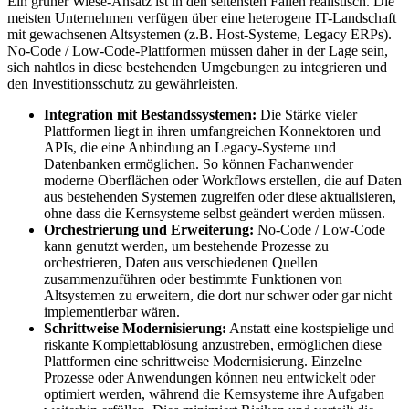
Ein grüner Wiese-Ansatz ist in den seltensten Fällen realistisch. Die
meisten Unternehmen verfügen über eine heterogene IT-Landschaft
mit gewachsenen Altsystemen (z.B. Host-Systeme, Legacy ERPs).
No-Code / Low-Code-Plattformen müssen daher in der Lage sein,
sich nahtlos in diese bestehenden Umgebungen zu integrieren und
den Investitionsschutz zu gewährleisten.
Integration mit Bestandssystemen:
Die Stärke vieler
Plattformen liegt in ihren umfangreichen Konnektoren und
APIs, die eine Anbindung an Legacy-Systeme und
Datenbanken ermöglichen. So können Fachanwender
moderne Oberflächen oder Workflows erstellen, die auf Daten
aus bestehenden Systemen zugreifen oder diese aktualisieren,
ohne dass die Kernsysteme selbst geändert werden müssen.
Orchestrierung und Erweiterung:
No-Code / Low-Code
kann genutzt werden, um bestehende Prozesse zu
orchestrieren, Daten aus verschiedenen Quellen
zusammenzuführen oder bestimmte Funktionen von
Altsystemen zu erweitern, die dort nur schwer oder gar nicht
implementierbar wären.
Schrittweise Modernisierung:
Anstatt eine kostspielige und
riskante Komplettablösung anzustreben, ermöglichen diese
Plattformen eine schrittweise Modernisierung. Einzelne
Prozesse oder Anwendungen können neu entwickelt oder
optimiert werden, während die Kernsysteme ihre Aufgaben