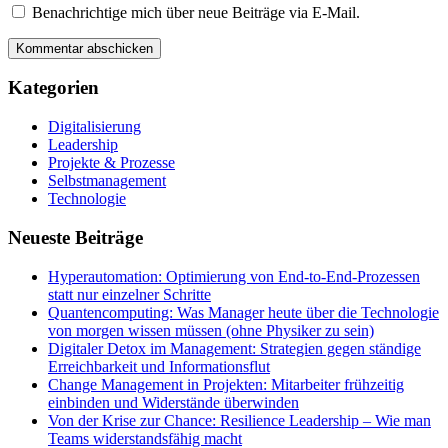
Benachrichtige mich über neue Beiträge via E-Mail.
Kategorien
Digitalisierung
Leadership
Projekte & Prozesse
Selbstmanagement
Technologie
Neueste Beiträge
Hyperautomation: Optimierung von End-to-End-Prozessen
statt nur einzelner Schritte
Quantencomputing: Was Manager heute über die Technologie
von morgen wissen müssen (ohne Physiker zu sein)
Digitaler Detox im Management: Strategien gegen ständige
Erreichbarkeit und Informationsflut
Change Management in Projekten: Mitarbeiter frühzeitig
einbinden und Widerstände überwinden
Von der Krise zur Chance: Resilience Leadership – Wie man
Teams widerstandsfähig macht