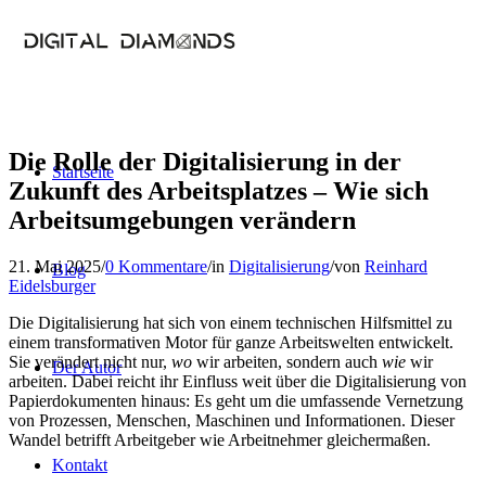
Die Rolle der Digitalisierung in der
Startseite
Zukunft des Arbeitsplatzes – Wie sich
Arbeitsumgebungen verändern
21. Mai 2025
/
0 Kommentare
/
in
Digitalisierung
/
von
Reinhard
Blog
Eidelsburger
Die Digitalisierung hat sich von einem technischen Hilfsmittel zu
einem transformativen Motor für ganze Arbeitswelten entwickelt.
Sie verändert nicht nur,
wo
wir arbeiten, sondern auch
wie
wir
Der Autor
arbeiten. Dabei reicht ihr Einfluss weit über die Digitalisierung von
Papierdokumenten hinaus: Es geht um die umfassende Vernetzung
von Prozessen, Menschen, Maschinen und Informationen. Dieser
Wandel betrifft Arbeitgeber wie Arbeitnehmer gleichermaßen.
Kontakt