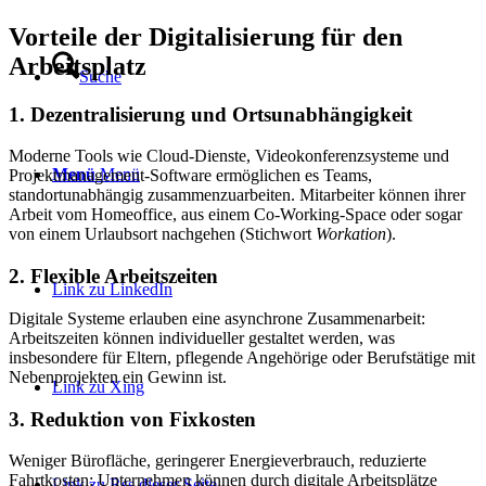
Vorteile der Digitalisierung für den
Arbeitsplatz
Suche
1. Dezentralisierung und Ortsunabhängigkeit
Moderne Tools wie Cloud-Dienste, Videokonferenzsysteme und
Menü
Menü
Projektmanagement-Software ermöglichen es Teams,
standortunabhängig zusammenzuarbeiten. Mitarbeiter können ihrer
Arbeit vom Homeoffice, aus einem Co-Working-Space oder sogar
von einem Urlaubsort nachgehen (Stichwort
Workation
).
2. Flexible Arbeitszeiten
Link zu LinkedIn
Digitale Systeme erlauben eine asynchrone Zusammenarbeit:
Arbeitszeiten können individueller gestaltet werden, was
insbesondere für Eltern, pflegende Angehörige oder Berufstätige mit
Nebenprojekten ein Gewinn ist.
Link zu Xing
3. Reduktion von Fixkosten
Weniger Bürofläche, geringerer Energieverbrauch, reduzierte
Fahrtkosten: Unternehmen können durch digitale Arbeitsplätze
Link zu Rss dieser Seite